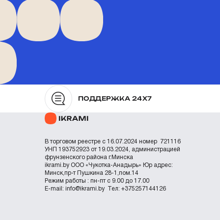
ПОДДЕРЖКА 24X7
В торговом реестре с 16.07.2024 номер 721116
УНП 193752923 от 19.03.2024, администрацией
фрунзенского района г.Минска
ikrami.by
ООО «Чукотка-Анадырь»
Юр адрес:
Минск,пр-т Пушкина 28-1,пом.14
Режим работы : пн-пт с 9.00 до 17.00
Е-mail:
info@ikrami.by
Тел: +375257144126