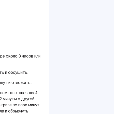
е около 3 часов или
ь и обсушить.
нут и отложить.
ем огне: сначала 4
2 минуты с другой
гриле по паре минут
ла и сбрызнуть