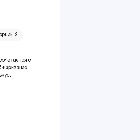
орций: 2
сочетается с
обжаривание
вкус.