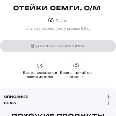
СТЕЙКИ СЕМГИ, С/М
65 р.
52 р.
за упаковку (вес упаковки
0.8
кг)
ДОБАВИТЬ В КОРЗИНУ
Быстрая доставка или
Бесплатные и лёгкие
отбор в магазине
возвраты
ОПИСАНИЕ
КБЖУ
Пищевая и энергетическая ценность на 100 грамм: