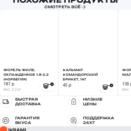
ПОХОЖИЕ ПРОДУКТЫ
СМОТРЕТЬ ВСЁ
Белки
23 г
Жиры
13 г
Калорийность
191 ккал
ФОРЕЛЬ ФИЛЕ,
КАЛЬМАР
ФОР
ОХЛАЖДЕННОЕ 1.8-2.2
КОМАНДОРСКИЙ
МАЛ
(НОРВЕГИЯ)
БРИКЕТ, 1КГ
187 р.
135 
45 р.
Вес: 2.2 кг
Вес: 
БЫСТРАЯ
НИЗКИЕ
ДОСТАВКА
ЦЕНЫ
ГАРАНТИЯ
ПОДДЕРЖКА
ВКУСА
24X7