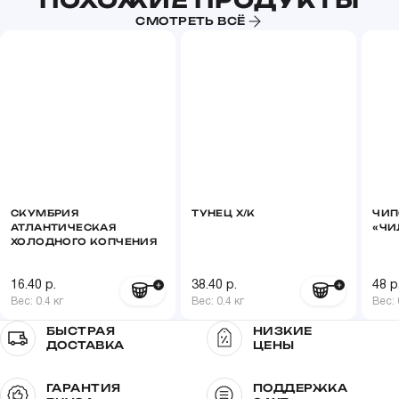
ПОХОЖИЕ ПРОДУКТЫ
значения):
СМОТРЕТЬ ВСЁ
Белки
16 г
Жиры
5 г
Калорийность
110 ккал/460 кДж
СКУМБРИЯ
ТУНЕЦ Х/К
ЧИП
АТЛАНТИЧЕСКАЯ
«ЧИ
ХОЛОДНОГО КОПЧЕНИЯ
16.40 р.
38.40 р.
48 р
Вес: 0.4 кг
Вес: 0.4 кг
Вес: 
БЫСТРАЯ
НИЗКИЕ
ДОСТАВКА
ЦЕНЫ
ГАРАНТИЯ
ПОДДЕРЖКА