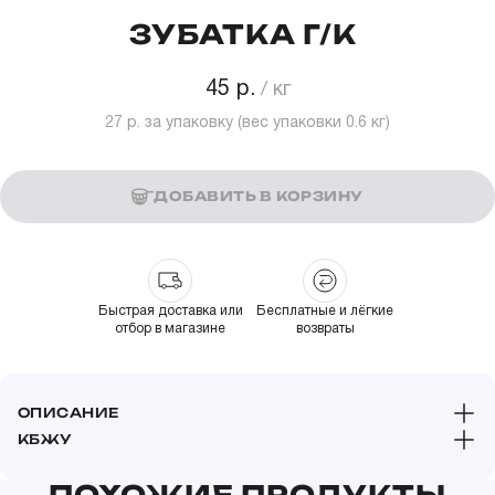
ЗУБАТКА Г/К
45 р.
27 р.
за упаковку (вес упаковки
0.6
кг)
ДОБАВИТЬ В КОРЗИНУ
Быстрая доставка или
Бесплатные и лёгкие
отбор в магазине
возвраты
ОПИСАНИЕ
КБЖУ
Пищевая и энергетическая ценность в 100 г (средние