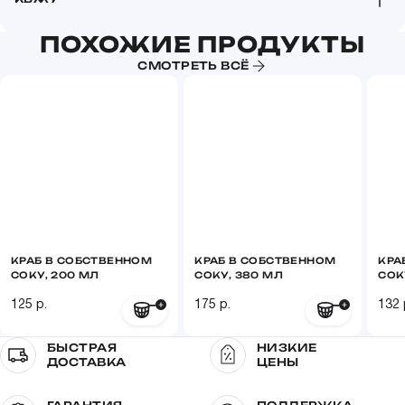
ПОХОЖИЕ ПРОДУКТЫ
Пищевая и энергетическая ценность в 100 г (средние
значения):
СМОТРЕТЬ ВСЁ
Белки
18 г
Жиры
23 г
Калорийность
280 ккал / 1160 кДж
КРАБ В СОБСТВЕННОМ
КРАБ В СОБСТВЕННОМ
КРА
СОКУ, 200 МЛ
СОКУ, 380 МЛ
СОК
125 р.
175 р.
132 
БЫСТРАЯ
НИЗКИЕ
ДОСТАВКА
ЦЕНЫ