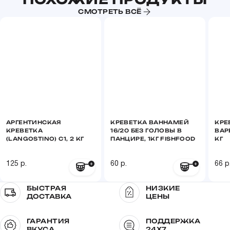
значения)
СМОТРЕТЬ ВСЁ
Белки
17 г
Жир
0,4 г
Калорийность
80 ккал
АРГЕНТИНСКАЯ
КРЕВЕТКА ВАННАМЕЙ
КРЕ
КРЕВЕТКА
16/20 БЕЗ ГОЛОВЫ В
ВАР
(LANGOSTINO) С1, 2 КГ
ПАНЦИРЕ, 1КГ FISHFOOD
КГ
125 р.
60 р.
66 р
БЫСТРАЯ
НИЗКИЕ
ДОСТАВКА
ЦЕНЫ
ГАРАНТИЯ
ПОДДЕРЖКА
ВКУСА
24X7