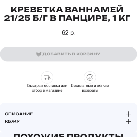
КРЕВЕТКА ВАННАМЕЙ
21/25 Б/Г В ПАНЦИРЕ, 1 КГ
62 р.
ДОБАВИТЬ В КОРЗИНУ
Быстрая доставка или
Бесплатные и лёгкие
отбор в магазине
возвраты
ОПИСАНИЕ
КБЖУ
ПОХОЖИЕ ПРОДУКТЫ
Пищевая и энергетическая ценность в 100 г (средние