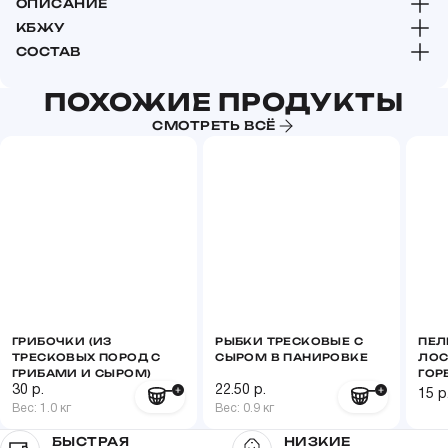
ОПИСАНИЕ
КБЖУ
СОСТАВ
Пищевая и энергетическая ценность на 100 г
продукта (средние значения):
ПОХОЖИЕ ПРОДУКТЫ
СМОТРЕТЬ ВСЁ
Белки
18,0 г
Жиры
2,0 г
Углеводы
12,0 г
Калорийность
150 ккал/ 610кДж
ГРИБОЧКИ (ИЗ
РЫБКИ ТРЕСКОВЫЕ С
ПЕЛ
ТРЕСКОВЫХ ПОРОД С
СЫРОМ В ПАНИРОВКЕ
ЛОС
ГРИБАМИ И СЫРОМ)
ГОР
30 р.
22.50 р.
15 р
Вес: 1.0 кг
Вес: 0.9 кг
БЫСТРАЯ
НИЗКИЕ